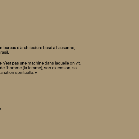
un bureau d’architecture basé à Lausanne,
asil.
 n’est pas une machine dans laquelle on vit.
e de l'homme [la femme], son extension, sa
anation spirituelle. »
o