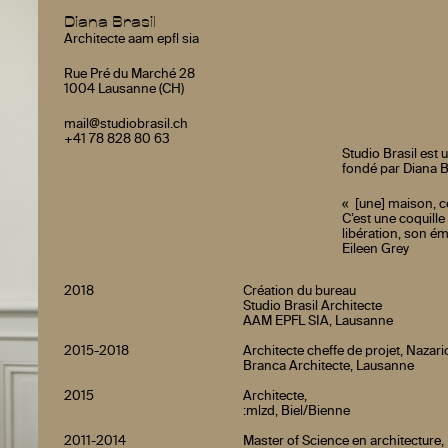
Diana Brasil
Architecte aam epfl sia
Rue Pré du Marché 28
1004 Lausanne (CH)
mail@studiobrasil.ch
+41 78 828 80 63
Studio Brasil est 
fondé par Diana Br
« [une] maison, ce
C’est une coquill
libération, son ém
Eileen Grey
2018
Création du bureau
Studio Brasil Architecte
AAM EPFL SIA, Lausanne
2015-2018
Architecte cheffe de projet, Nazari
Branca Architecte, Lausanne
2015
Architecte,
:mlzd, Biel/Bienne
2011-2014
Master of Science en architecture,